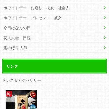
ホワイトデー お返し 彼女 社会人
ホワイトデー プレゼント 彼女
今日はなんの日
花火大会 日程
鯉のぼり 人気
リンク
ドレス＆アクセサリー