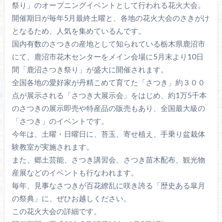
祭り」のオープニングイベントとして行われる花火大会。
開催期日が毎年5月最終土曜と、各地の花火大会のさきがけ
となるため、人気を集めているんです。
国内有数のさつきの産地として知られている栃木県鹿沼市
にて、鹿沼市花木センターをメイン会場に5月末より10日
間「鹿沼さつき祭り」が盛大に開催されます。
全国各地の愛好家が丹精こめて育てた「さつき」約３００
点が展示される「さつき大展示会」をはじめ、約1万5千本
のさつきの展示即売や特産品の販売もあり、全国最大級の
「さつき」のイベントです。
今年は、土曜・日曜日に、苔玉、寄せ植え、手乗り盆栽体
験教室が実施されます。
また、郷土芸能、さつき講習会、さつき苗木配布、観光物
産展などのイベントも行なわれます。
毎年、見事なさつきが百花繚乱に咲き誇る「歴史ある皐月
の祭典」に、ぜひお越しください。
この花火大会の詳細です。