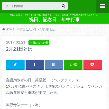
祝日、記念日、年中行事にまつわる知識サイト。祝日、記念日、年中行事の直近情報はこちら！
祝日、記念日、年中行事
HOME
今日はなんの日
2月21日とは
2017.02.21
今日はなんの日
2月21日とは
LINE
言語殉教者の日（英語版）（バングラデシュ）
1952年に東パキスタン（現在のバングラデシュ）でベンガ
ル語運動家と軍隊が衝突した日。
国際母語デー（世界）