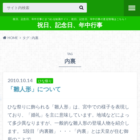
祝日、記念日、年中行事にまつわる知識サイト。祝日、記念日、年中行事の直近情報はこちら！
祝日、記念日、年中行事
HOME
タグ : 内裏
TAG
内裏
2010.10.14
ひな祭り
「雛人形」について
ひな祭りに飾られる「雛人形」は、宮中での様子を表現し
ており、「婚礼」を主に意味しています。地域などによっ
て多少異なりますが、一般的な雛人形の登場人物を紹介し
ます。 1段目「内裏雛」・・・「内裏」とは天皇が住む御
所のことで…